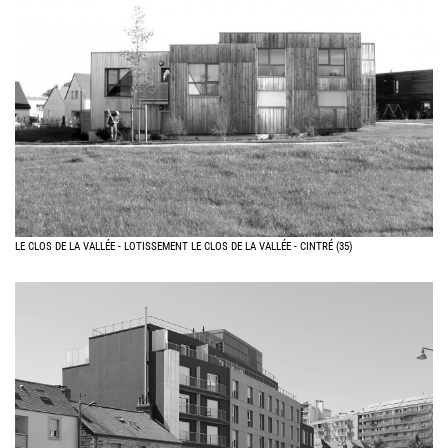
LE CLOS DE LA VALLÉE - LOTISSEMENT LE CLOS DE LA VALLÉE - CINTRÉ (35)