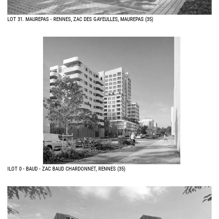
LOT 31. MAUREPAS - RENNES, ZAC DES GAYEULLES, MAUREPAS (35)
ILOT 0 - BAUD - ZAC BAUD CHARDONNET, RENNES (35)